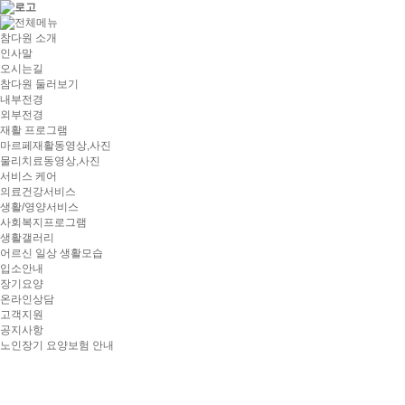
참다원 소개
인사말
오시는길
참다원 둘러보기
내부전경
외부전경
재활 프로그램
마르페재활동영상,사진
물리치료동영상,사진
서비스 케어
의료건강서비스
생활/영양서비스
사회복지프로그램
생활갤러리
어르신 일상 생활모습
입소안내
장기요양
온라인상담
고객지원
공지사항
노인장기 요양보험 안내