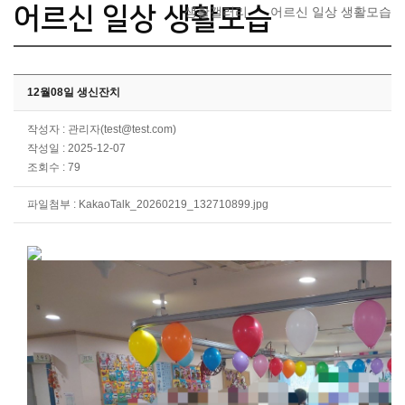
어르신 일상 생활모습
생활갤러리
어르신 일상 생활모습
12월08일 생신잔치
작성자 : 관리자(test@test.com)
작성일 : 2025-12-07
조회수 : 79
파일첨부 :
KakaoTalk_20260219_132710899.jpg