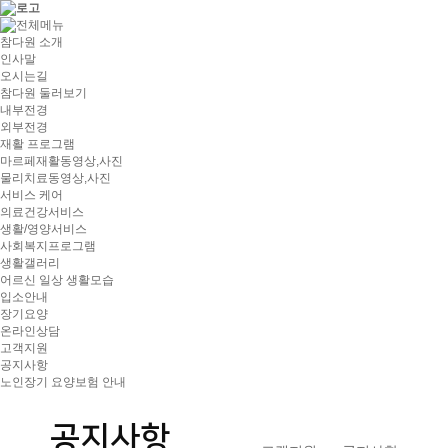
참다원 소개
인사말
오시는길
참다원 둘러보기
내부전경
외부전경
재활 프로그램
마르페재활동영상,사진
물리치료동영상,사진
서비스 케어
의료건강서비스
생활/영양서비스
사회복지프로그램
생활갤러리
어르신 일상 생활모습
입소안내
장기요양
온라인상담
고객지원
공지사항
노인장기 요양보험 안내
공지사항