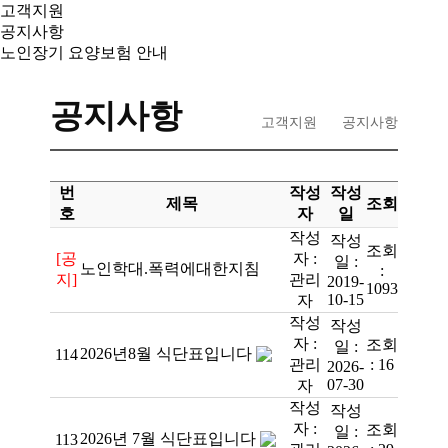
고객지원
공지사항
노인장기 요양보험 안내
공지사항
고객지원
공지사항
번
작성
작성
제목
조회
호
자
일
작성
작성
조회
[공
자 :
일 :
노인학대.폭력에대한지침
:
지]
관리
2019-
1093
10-15
자
작성
작성
자 :
조회
일 :
2026년8월 식단표입니다
114
관리
:
16
2026-
07-30
자
작성
작성
자 :
조회
일 :
2026년 7월 식단표입니다
113